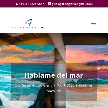
+54911 3226-0887
giselagarciagleria@gmail.com
Hablame del mar
por
Gisela García Gleria
|
Nov 4, 2025
|
Muestras
colectivas