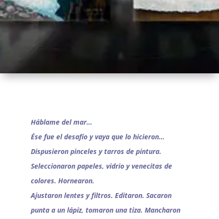
Háblame del mar…
Ése fue el desafío y vaya que lo hicieron…
Dispusieron pinceles y tarros de pintura.
Seleccionaron papeles, vidrio y venecitas de
colores. Hornearon.
Ajustaron lentes y filtros. Editaron. Sacaron
punta a un lápiz, tomaron una tiza. Mancharon