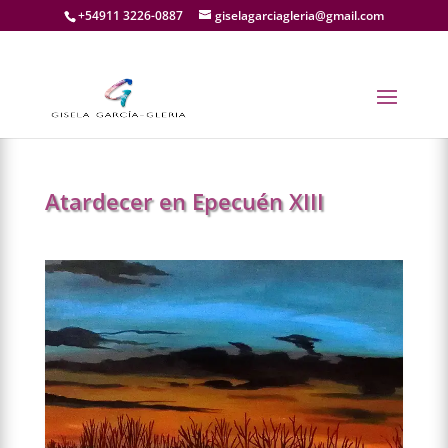
+54911 3226-0887
giselagarciagleria@gmail.com
←
ANTERIOR
SIGUIENTE
→
Atardecer en Epecuén XIII