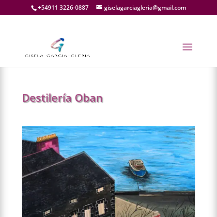
+54911 3226-0887
giselagarciagleria@gmail.com
←
ANTERIOR
SIGUIENTE
→
Destilería Oban