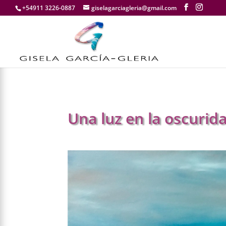
+54911 3226-0887
giselagarciagleria@gmail.com
Una luz en la oscurid