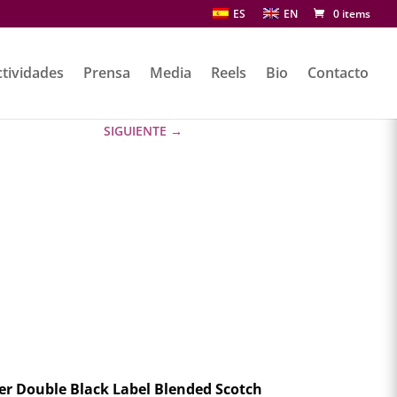
ES
EN
0 items
tividades
Prensa
Media
Reels
Bio
Contacto
SIGUIENTE
→
r Double Black Label Blended Scotch