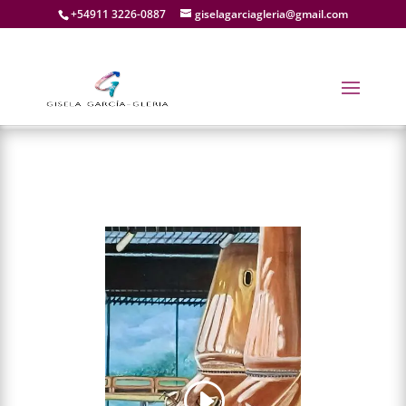
+54911 3226-0887
giselagarciagleria@gmail.com