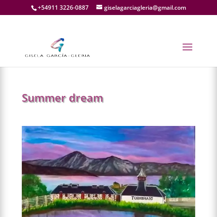
+54911 3226-0887
giselagarciagleria@gmail.com
←
PREV.
NEXT
→
Summer dream